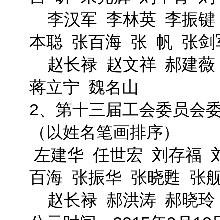
李汉军 李林英 李振键 
本聪 张百海 张 帆 张
赵长禄 赵文祥 郝建薇 
蒋立宁 魏名山
2、第十三届工会委员会委
（以姓名笔画排序）
左建华 任世宏 刘存福 
百海 张振华 张晓甦 张
赵长禄 郝洪涛 郝晓玲