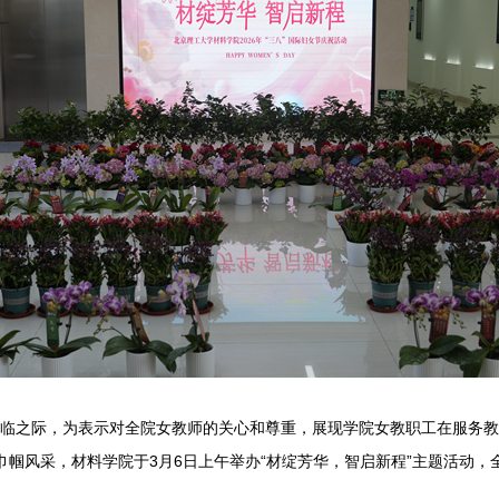
节来临之际，为表示对全院女教师的关心和尊重，展现学院女教职工在服务教
巾帼风采，材料学院于3月6日上午举办“材绽芳华，智启新程”主题活动，