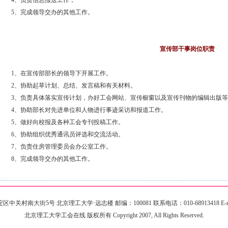
4、负责信息报送工作；
5、完成领导交办的其他工作。
宣传部干事岗位职责
1、在宣传部部长的领导下开展工作。
2、协助起草计划、总结、发言稿和有关材料。
3、负责具体落实宣传计划，办好工会网站、宣传橱窗以及宣传刊物的编辑出版
4、协助部长对先进单位和人物进行事迹采访和报道工作。
5、做好向校报及各种工会专刊投稿工作。
6、协助组织优秀通讯员评选和交流活动。
7、负责住房管理委员会办公室工作。
8、完成领导交办的其他工作。
关村南大街5号 北京理工大学·远志楼 邮编：100081 联系电话：010-68913418 E-mail：g
北京理工大学工会在线 版权所有 Copyright 2007, All Rights Reserved.