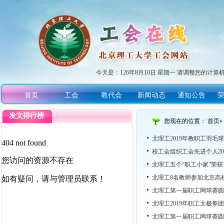
今天是：
126年8月10日 星期一 请调整您的计算
首页
工会
教代会
新闻动态
通知公告
发文排行榜
您现在的位置：
首页
»
北理工2019年教职工羽毛
校工会组织工会先进个人20
北理工五个“职工小家”荣获市
北理工8名教师参加北京高
北理工第一届职工网球赛圆
北理工2019年职工太极拳
北理工第一届职工网球赛圆