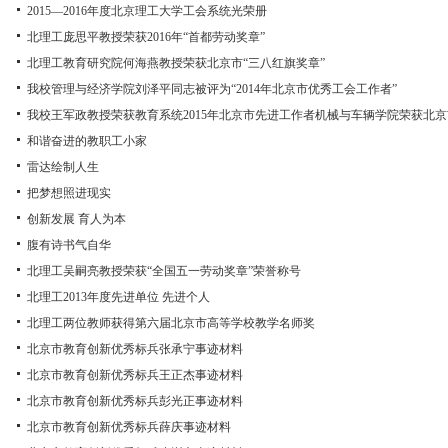
2015—2016年度北京理工大学工会系统光荣册
北理工庞思平教授荣获2016年“首都劳动奖章”
北理工教育研究院何海燕教授荣获北京市“三八红旗奖章”
我校管理与经济学院刘泽平同志被评为“2014年北京市优秀工会工作者”
我校王军政教授荣获教育系统2015年北京市先进工作者机械与车辆学院荣获北
和谐奋进的教职工小家
雷达绘制人生
把梦想照进现实
创新发展 育人为本
腹有诗书气自华
北理工吴嗣亮教授荣获“全国五一劳动奖章”荣誉称号
北理工2013年度先进单位 先进个人
北理工两位教师获得第六届北京市高等学校教学名师奖
北京市教育创新优秀标兵张承宁事迹材料
北京市教育创新优秀标兵王正杰事迹材料
北京市教育创新优秀标兵彭光正事迹材料
北京市教育创新优秀标兵薛庆事迹材料