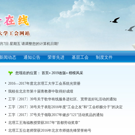
年8月7日 星期五 请调整您的计算机日期!
新闻动态
通知公告
荣誉先进
基层工会
制度文件
您现在的位置：
首页
»
2019改版
» 楷模风采
2016—2017年度北京理工大学工会系统光荣册
我校在北京市第十届青教赛中取得好成绩
工字〔2017〕39号关于歌华有线服务进社区、宽带送好礼活动的通知
工字〔2017〕38号关于表彰2016年度“工会之友”和“工会积极分子”的决定
工字〔2017〕37号关于领取2017年健步“121”活动奖品的通知
北理工王海福教授荣获2017年“首都劳动奖章”
北理工五位老师荣获2016年北京市师德先锋荣誉称号