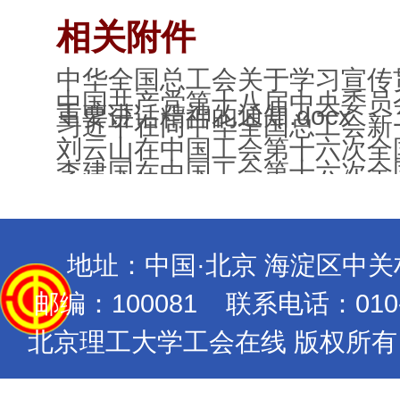
相关附件
中华全国总工会关于学习宣传
中国共产党第十八届中央委员会
重要讲话精神的通知.docx
习近平在同中华全国总工会新一
刘云山在中国工会第十六次全国
李建国在中国工会第十六次全国
地址：中国·北京 海淀区中
邮编：100081 联系电话：010-689
北京理工大学工会在线 版权所有 Copyrig