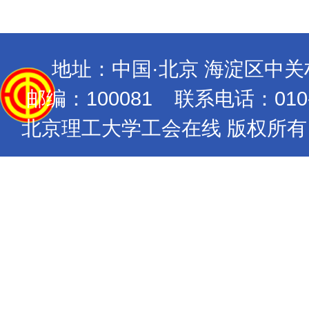
地址：中国·北京 海淀区中
邮编：100081 联系电话：010-689
北京理工大学工会在线 版权所有 Copyrig