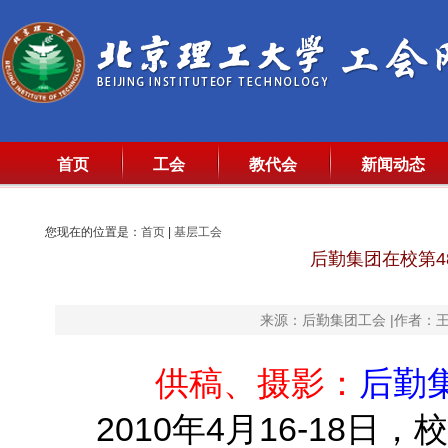
首页
工会
教代会
新闻动态
您现在的位置是：
首页
|
基层工会
后勤集团在校第
来源：后勤集团工会 |作者：王玉伟
供稿、摄影：
后勤
2010年4月16-18日