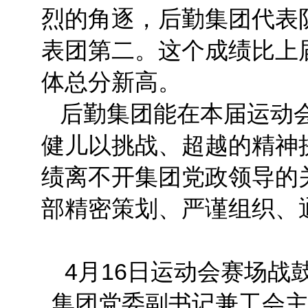
烈的角逐，后勤集团代表队
表团第二。这个成绩比上届
体总分新高。
后勤集团能在本届运动会
健儿以挑战、超越的精神
绩离不开集团党政领导的
部精密策划、严谨组织、
4月16日运动会赛场战
集团党委副书记兼工会