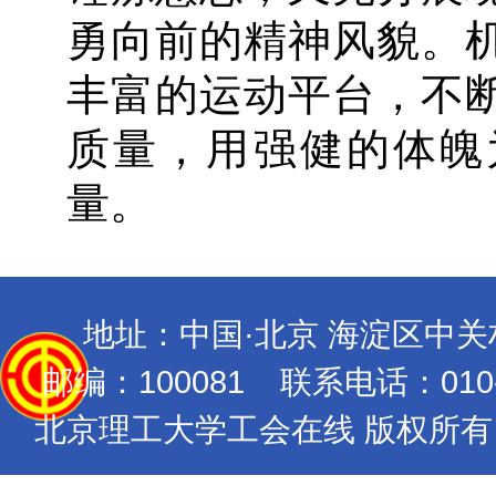
勇向前的精神风貌。
丰富的运动平台，不
质量，用强健的体魄
量。
地址：中国·北京 海淀区中
邮编：100081 联系电话：010-689
北京理工大学工会在线 版权所有 Copyrig