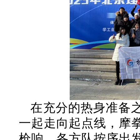
在充分的热身准备
一起走向起点线，摩
枪响，各方队按序出